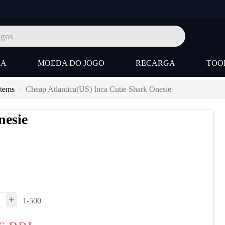
SA
MOEDA DO JOGO
RECARGA
TOO
Items
Cheap Atlantica(US) Inca Cutie Shark Onesie
nesie
1-500