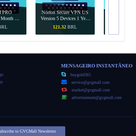
d PRO
Norton Secure VPN US
1 Month CD
Version 5 Devices 1 Year
Canva Pro 1 Y
obal
CD Key
BRL
121.32
BRL
55.68
ápida
Compra rápida
Compra 
MENSAGEIRO INSTANTÂNEO
go
buygold365
go
service@gvgmall.com
market@gvgmall.com
advertisement@gvgmall.com
ubscribe to GVGMall Newsletter