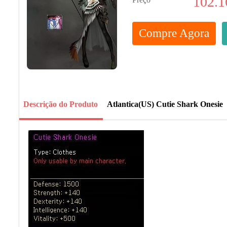
102.1
Compre Agora
Descrição do Produto
Atlantica(US) Cutie Shark Onesie