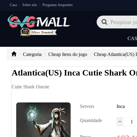
Casa
Sobre nós
Perguntas frequentes
|
|
CA
Categoria
Cheap Itens do jogo
Cheap Atlantica(US) 
Atlantica(US) Inca Cutie Shark O
Cutie Shark Onesie
Servers
Inca
Quantidade
Preço