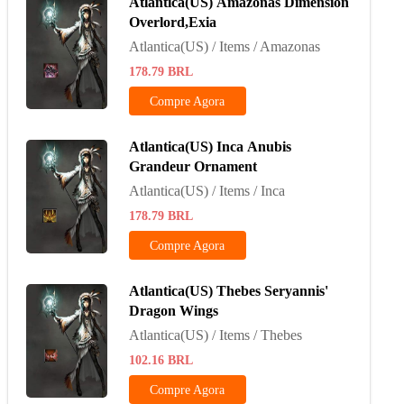
Atlantica(US) Amazonas Dimension
Overlord,Exia
Atlantica(US) / Items / Amazonas
178.79
BRL
Compre Agora
Atlantica(US) Inca Anubis
Grandeur Ornament
Atlantica(US) / Items / Inca
178.79
BRL
Compre Agora
Atlantica(US) Thebes Seryannis'
Dragon Wings
Atlantica(US) / Items / Thebes
102.16
BRL
Compre Agora