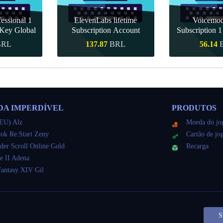
essional 1
ElevenLabs lifetime
Voicemo
Key Global
Subscription Account
Subscription 
Key Gl
BRL
137.87
BRL
56.14
ápida
Compra rápida
Compra r
DA IMPERDÍVEL
PRODUTOS
EU) Alz
Moeda do jo
ok Re:Start Zeny
Cartão de jo
der Scroll Online Gold
Recarga
e II Adena
Fantasy XIV Gil
S