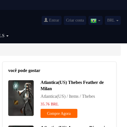
Entrar
Criar conta
BRL
Brazil(Português)
LS
você pode gostar
Atlantica(US) Thebes Feather de
Milan
Atlantica(US) / Items / Thebes
35.76
BRL
Compre Agora