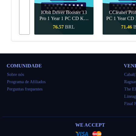
IObit Driver Booster 13
CCleaner Prof
ar Upgrade
Pro 1 Year 1 PC CD Key
PC 1 Year CD 
Global
RL
76.57
BRL
71.46
ápida
Compra rápida
Compra r
COMUNIDADE
VEN
Sobre nós
Cabal(
Programa de Afiliados
Ragnar
Perguntas frequentes
The El
Lineag
Final 
WE ACCEPT