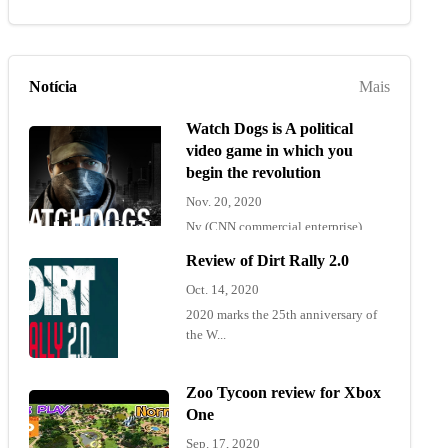
Notícia
Mais
Watch Dogs is A political
video game in which you
begin the revolution
Nov. 20, 2020
Ny (CNN commercial enterprise)
"Wat...
Review of Dirt Rally 2.0
Oct. 14, 2020
2020 marks the 25th anniversary of
the W...
Zoo Tycoon review for Xbox
One
Sep. 17, 2020