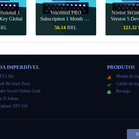
essional 1
Voicemod PRO
Norton Secu
Key Global
Subscription 1 Month CD
Version 5 Dev
Key Global
CD K
BRL
56.14
BRL
121.32
ápida
Compra rápida
Compra r
DA IMPERDÍVEL
PRODUTOS
EU) Alz
Moeda do jo
ok Re:Start Zeny
Cartão de jo
der Scroll Online Gold
Recarga
e II Adena
Fantasy XIV Gil
S