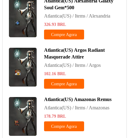
Atlantica(US) Alexandria Galaxy
Soul Gem*500
Atlantica(US) / Items / Alexandria
326.93
BRL
Compre Agora
Atlantica(US) Argos Radiant
Masquerade Attire
Atlantica(US) / Items / Argos
102.16
BRL
Compre Agora
Atlantica(US) Amazonas Remus
Atlantica(US) / Items / Amazonas
178.79
BRL
Compre Agora