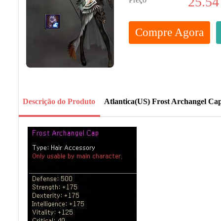
25.54
Compre Agora
Descrição do Produto
Atlantica(US) Frost Archangel Ca