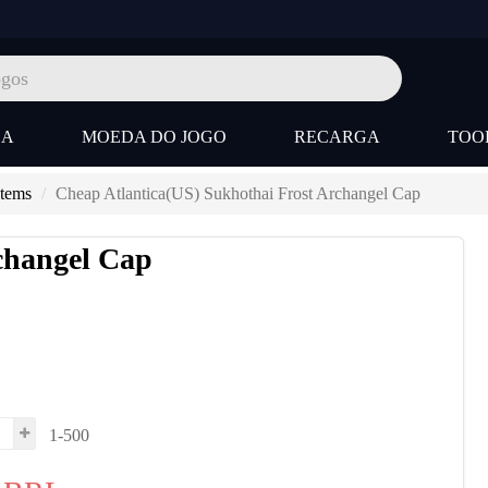
SA
MOEDA DO JOGO
RECARGA
TOO
Items
Cheap Atlantica(US) Sukhothai Frost Archangel Cap
changel Cap
1-500