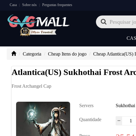
Casa
Sobre nós
Perguntas frequentes
|
|
CA
Categoria
Cheap Itens do jogo
Cheap Atlantica(US) 
Atlantica(US) Sukhothai Frost Ar
Frost Archangel Cap
Servers
Sukhothai
Quantidade
Preço