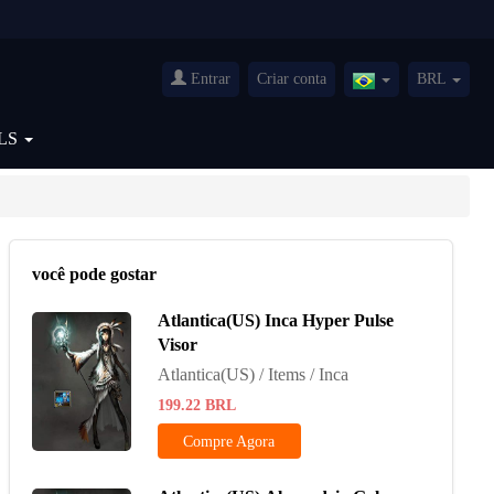
Entrar
Criar conta
BRL
Brazil(Português)
LS
você pode gostar
Atlantica(US) Inca Hyper Pulse
Visor
Atlantica(US) / Items / Inca
199.22
BRL
Compre Agora