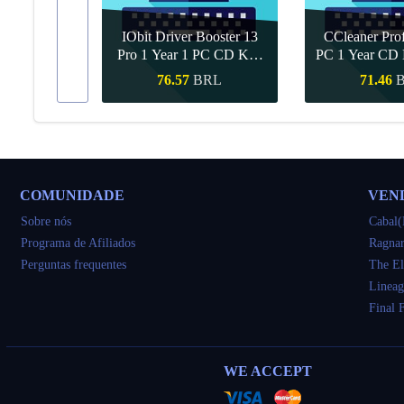
IObit Driver Booster 13
CCleaner Prof
ar Upgrade
Pro 1 Year 1 PC CD Key
PC 1 Year CD 
Global
RL
76.57
BRL
71.46
ápida
Compra rápida
Compra r
COMUNIDADE
VEN
Sobre nós
Cabal(
Programa de Afiliados
Ragnar
Perguntas frequentes
The El
Lineag
Final 
WE ACCEPT