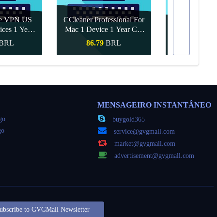
re VPN US
CCleaner Professional For
ices 1 Year
Mac 1 Device 1 Year CD
Canva Pro 1 Y
ey
Key Global
BRL
86.79
BRL
55.68
ápida
Compra rápida
Compra 
MENSAGEIRO INSTANTÂNEO
go
buygold365
go
service@gvgmall.com
market@gvgmall.com
advertisement@gvgmall.com
ubscribe to GVGMall Newsletter