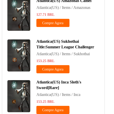
Atlantica(US) Amazonas Camel
Atlantica(US) / Items / Amazonas
127.71
BRL
Compre Agora
Atlantica(US) Sukhothai
Title:Summer League Challenger
Atlantica(US) / Items / Sukhothai
153.25
BRL
Compre Agora
Atlantica(US) Inca Sloth's
Sword[Rare]
Atlantica(US) / Items / Inca
153.25
BRL
Compre Agora