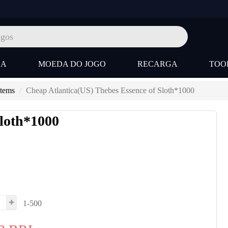
SA
MOEDA DO JOGO
RECARGA
TOO
Items
Cheap Atlantica(US) Thebes Essence of Sloth*1000
Sloth*1000
1-500