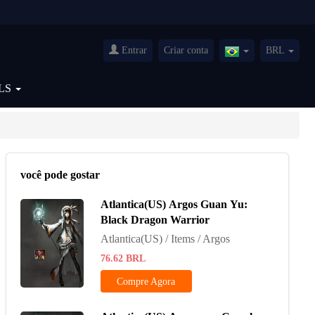
Entrar
Criar conta
BRL
Brazil(Português)
LS
você pode gostar
Atlantica(US) Argos Guan Yu:
Black Dragon Warrior
Atlantica(US) / Items / Argos
76.62
BRL
Compre Agora