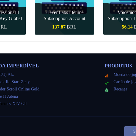
essional 1
ElevenLabs lifetime
Voicemo
Key Global
Subscription Account
Subscription 
Key Gl
BRL
137.87
BRL
56.14
ápida
Compra rápida
Compra r
DA IMPERDÍVEL
PRODUTOS
EU) Alz
Moeda do jo
ok Re:Start Zeny
Cartão de jo
der Scroll Online Gold
Recarga
e II Adena
Fantasy XIV Gil
S