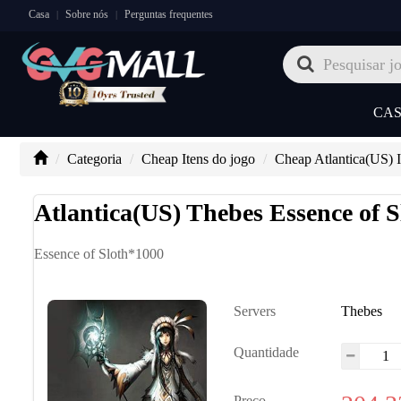
Casa
Sobre nós
Perguntas frequentes
|
|
CA
Categoria
Cheap Itens do jogo
Cheap Atlantica(US) 
Atlantica(US) Thebes Essence of 
Essence of Sloth*1000
Servers
Thebes
Quantidade
Preço