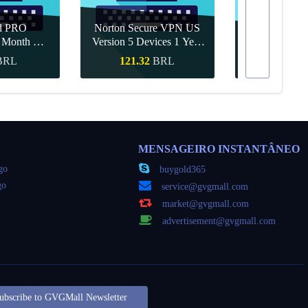
d PRO
Norton Secure VPN US
1 Month CD
Version 5 Devices 1 Year
Canva Pro 1 Y
obal
CD Key
BRL
121.32
BRL
55.68
ápida
Compra rápida
Compra 
MENSAGEIRO INSTANTÂNEO
go
buygold365
go
service@gvgmall.com
market@gvgmall.com
advertisement@gvgmall.com
ubscribe to GVGMall Newsletter