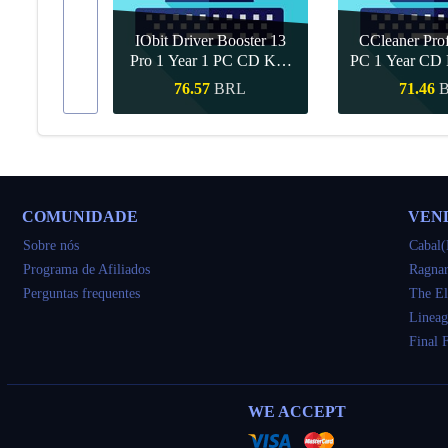
IObit Driver Booster 13
CCleaner Prof
ar Upgrade
Pro 1 Year 1 PC CD Key
PC 1 Year CD 
Global
RL
76.57
BRL
71.46
ápida
Compra rápida
Compra r
COMUNIDADE
VEN
Sobre nós
Cabal(
Programa de Afiliados
Ragnar
Perguntas frequentes
The El
Lineag
Final 
WE ACCEPT