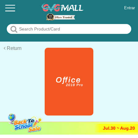
Entrar
Return
Jul.30 ~ Aug.20