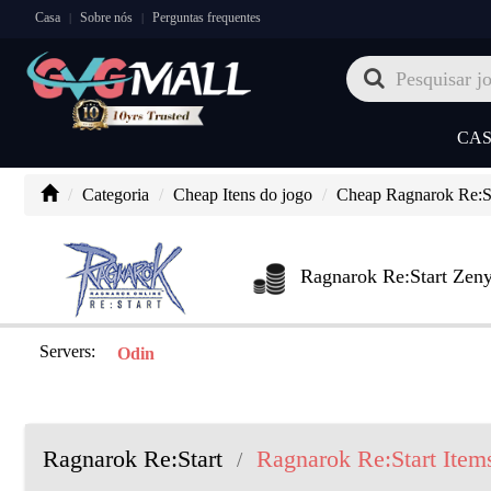
Casa
Sobre nós
Perguntas frequentes
|
|
CA
Categoria
Cheap Itens do jogo
Cheap Ragnarok Re:St
Ragnarok Re:Start Zen
Servers:
Odin
Ragnarok Re:Start
Ragnarok Re:Start Item
/