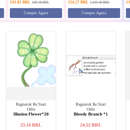
143.03
BRL
154.27
BRL
13
249.18
BRL
1,205.49
BRL
Compre Agora
Compre Agora
Ragnarok Re:Start
Ragnarok Re:Start
Odin
Odin
Illusion Flower*20
Bloody Branch *1
23.14
BRL
24.52
BRL