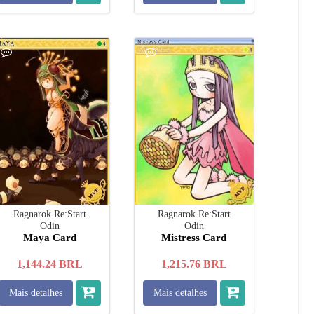
Ragnarok Re:Start
Ragnarok Re:Start
Odin
Odin
Maya Card
Mistress Card
1,144.24
BRL
1,215.76
BRL
Mais detalhes
Mais detalhes