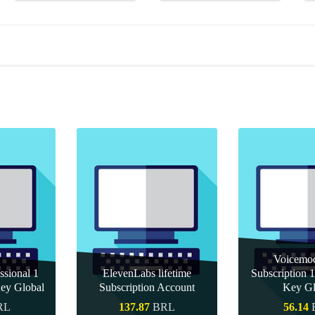
Voicemo
ssional 1
ElevenLabs lifetime
Subscription
ey Global
Subscription Account
Key Gl
RL
137.87
BRL
56.14