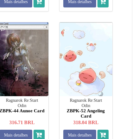
Mais detalhes
Mais detalhes
Ragnarok Re:Start
Ragnarok Re:Start
Odin
Odin
ZBPK-44 Aunoe Card
ZBPK-52 Angeling
Card
316.71
BRL
318.04
BRL
Mais detalhes
Mais detalhes