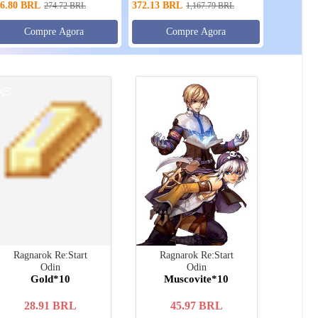
6.80
BRL
372.13
BRL
274.72
BRL
1,167.79
BRL
Compre Agora
Compre Agora
Ragnarok Re:Start
Ragnarok Re:Start
Odin
Odin
Gold*10
Muscovite*10
28.91
BRL
45.97
BRL