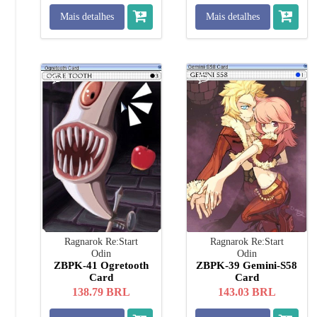
Mais detalhes
Mais detalhes
Ragnarok Re:Start
Ragnarok Re:Start
Odin
Odin
ZBPK-41 Ogretooth
ZBPK-39 Gemini-S58
Card
Card
138.79
BRL
143.03
BRL