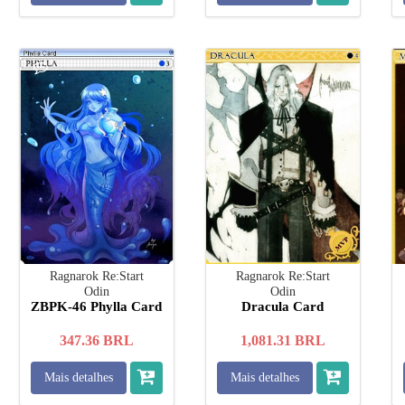
Ragnarok Re:Start
Ragnarok Re:Start
Odin
Odin
ZBPK-46 Phylla Card
Dracula Card
347.36
BRL
1,081.31
BRL
Mais detalhes
Mais detalhes