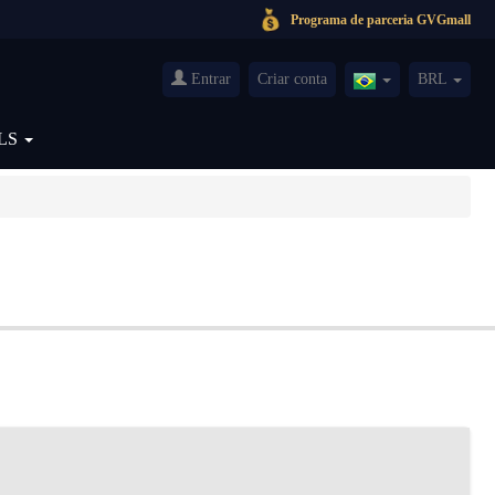
Programa de parceria GVGmall
Entrar
Criar conta
BRL
Brazil(Português)
LS