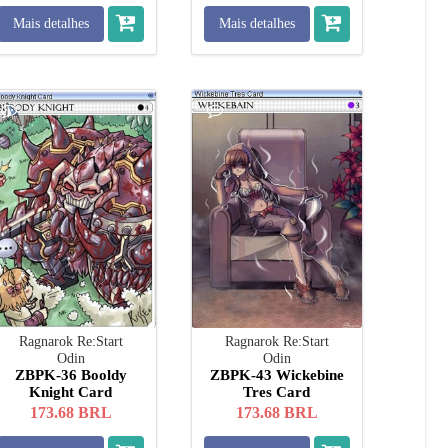
Mais detalhes
Mais detalhes
Ragnarok Re:Start
Ragnarok Re:Start
Odin
Odin
ZBPK-36 Booldy
ZBPK-43 Wickebine
Knight Card
Tres Card
173.68
BRL
173.68
BRL