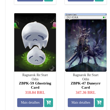
Ragnarok Re:Start
Ragnarok Re:Start
Odin
Odin
ZBPK-59 Ghostring
ZBPK-47 Duneyrr
Card
Card
318.04
BRL
347.36
BRL
Mais detalhes
Mais detalhes