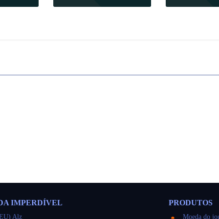
pida
Compra rápida
Compra 
DA IMPERDÍVEL
PRODUTOS
EU) Alz
Moeda do jo