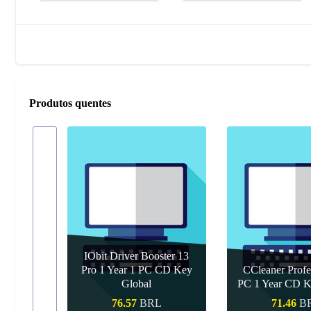
Produtos quentes
IObit Driver Booster 13
Pro 1 Year 1 PC CD Key
CCleaner Profe
 Upgrade
Global
PC 1 Year CD K
L
76.57
BRL
71.46
B