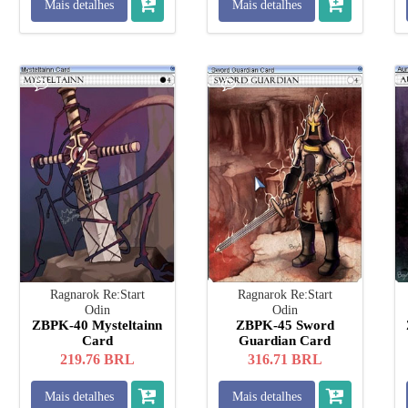
Mais detalhes
Mais detalhes
Ragnarok Re:Start
Ragnarok Re:Start
Odin
Odin
ZBPK-40 Mysteltainn
ZBPK-45 Sword
Card
Guardian Card
219.76
BRL
316.71
BRL
Mais detalhes
Mais detalhes