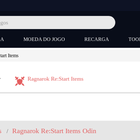
SA
MOEDA DO JOGO
RECARGA
TOO
art Items
y
Ragnarok Re:Start Items
s
Ragnarok Re:Start Items Odin
/