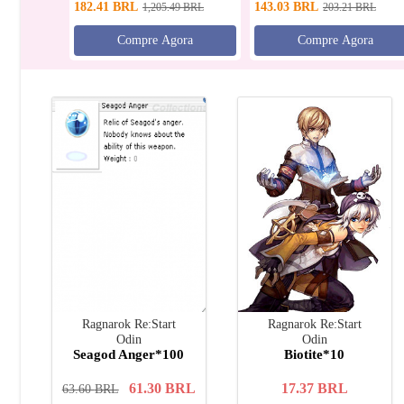
182.41
BRL
143.03
BRL
1,205.49
BRL
203.21
BRL
Compre Agora
Compre Agora
Ragnarok Re:Start
Ragnarok Re:Start
Odin
Odin
Seagod Anger*100
Biotite*10
61.30
BRL
17.37
BRL
63.60
BRL