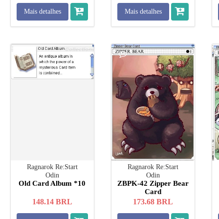
Mais detalhes
Mais detalhes
Ragnarok Re:Start
Ragnarok Re:Start
Odin
Odin
Old Card Album *10
ZBPK-42 Zipper Bear
Card
148.14
BRL
173.68
BRL