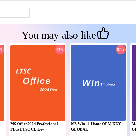
You may also like
0%
-43%
-87%
MS Office2024 Professional
MS Win 11 Home OEM KEY
M
PLus LTSC CD Key
GLOBAL
G