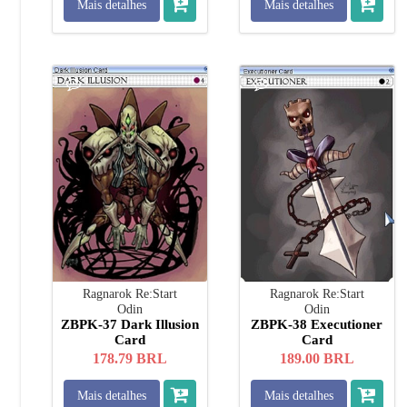
Mais detalhes
Mais detalhes
Ragnarok Re:Start
Ragnarok Re:Start
Odin
Odin
ZBPK-37 Dark Illusion
ZBPK-38 Executioner
Card
Card
178.79
BRL
189.00
BRL
Mais detalhes
Mais detalhes