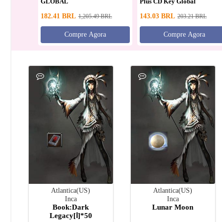
GLOBAL
Plus CD Key Global
182.41
BRL
143.03
BRL
1,205.49
BRL
203.21
BRL
Compre Agora
Compre Agora
Atlantica(US)
Atlantica(US)
Inca
Inca
Book:Dark
Lunar Moon
Legacy[Ⅰ]*50