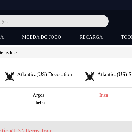
SA
MOEDA DO JOGO
RECARGA
TOO
tems Inca
Atlantica(US) Decoration
Atlantica(US) S
Argos
Inca
Thebes
ntica(US) Items Inca