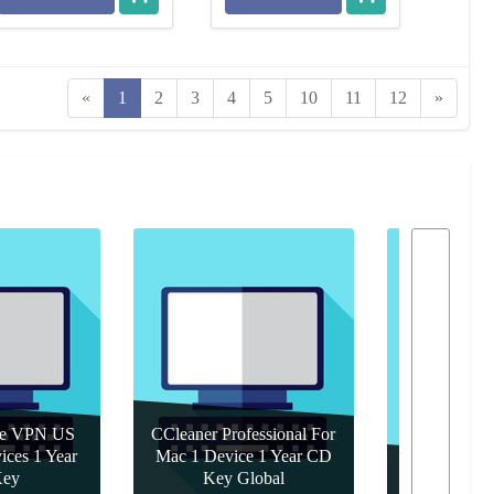
«
1
2
3
4
5
10
11
12
»
re VPN US
CCleaner Professional For
ices 1 Year
Mac 1 Device 1 Year CD
ey
Key Global
Canva Pro 1