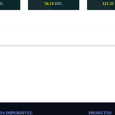
RL
56.14
BRL
121.32
pida
Compra rápida
Compra 
DA IMPERDÍVEL
PRODUTOS