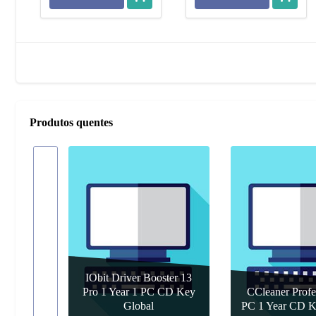
Produtos quentes
IObit Driver Booster 13
Pro 1 Year 1 PC CD Key
CCleaner Profe
 Upgrade
Global
PC 1 Year CD K