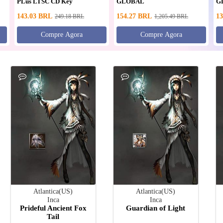
PLus LTSC CD Key
GLOBAL
G
143.03
BRL
154.27
BRL
13
249.18
BRL
1,205.49
BRL
Compre Agora
Compre Agora
Atlantica(US)
Atlantica(US)
Inca
Inca
Prideful Ancient Fox
Guardian of Light
Tail