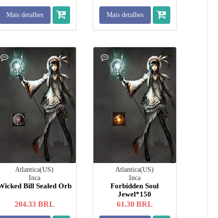
Mais detalhes
Mais detalhes
Atlantica(US)
Atlantica(US)
Inca
Inca
Wicked Bill Sealed Orb
Forbidden Soul
Jewel*150
204.33
BRL
61.30
BRL