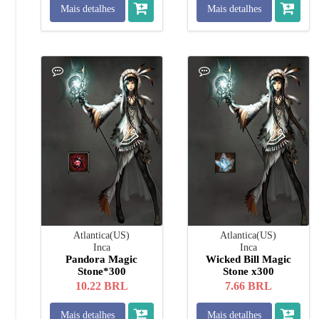
Mais detalhes
Mais detalhes
Atlantica(US)
Atlantica(US)
Inca
Inca
Pandora Magic
Wicked Bill Magic
Stone*300
Stone x300
10.22
BRL
7.66
BRL
Mais detalhes
Mais detalhes