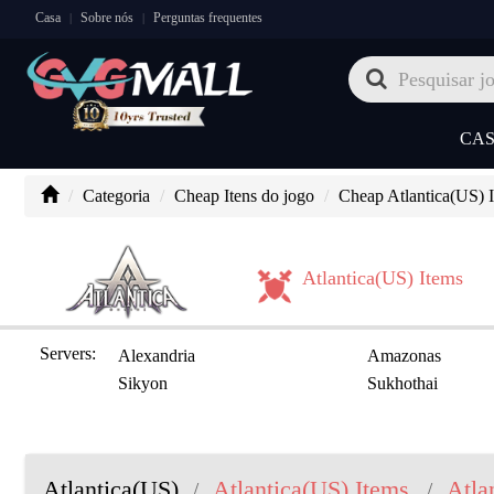
Casa
Sobre nós
Perguntas frequentes
|
|
CA
Categoria
Cheap Itens do jogo
Cheap Atlantica(US) I
Atlantica(US) Items
Servers:
Alexandria
Amazonas
Sikyon
Sukhothai
Atlantica(US)
Atlantica(US) Items
Atla
/
/