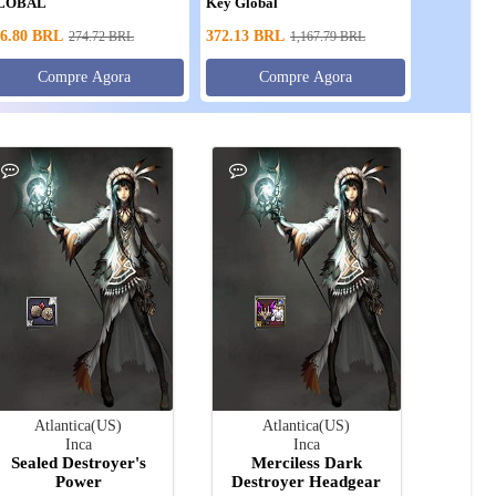
LOBAL
Key Global
6.80
BRL
372.13
BRL
274.72
BRL
1,167.79
BRL
Compre Agora
Compre Agora
Atlantica(US)
Atlantica(US)
Inca
Inca
Sealed Destroyer's
Merciless Dark
Power
Destroyer Headgear