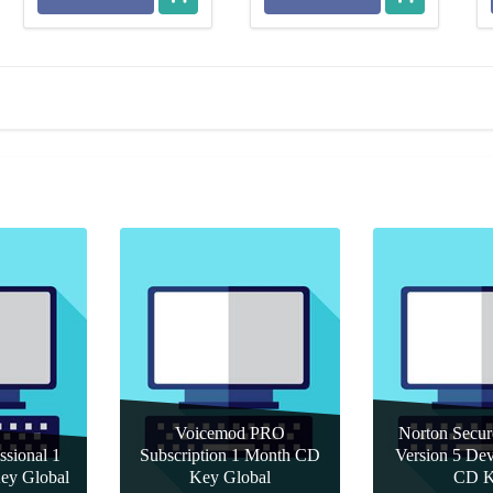
Voicemod PRO
Norton Secu
ssional 1
Subscription 1 Month CD
Version 5 Dev
ey Global
Key Global
CD K