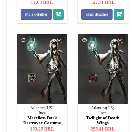
51.08
BRL
127.71
BRL
Mais detalhes
Mais detalhes
Atlantica(US)
Atlantica(US)
Inca
Inca
Merciless Dark
Twilight of Death
Destroyer Costume
Wings
153.25
BRL
255.41
BRL