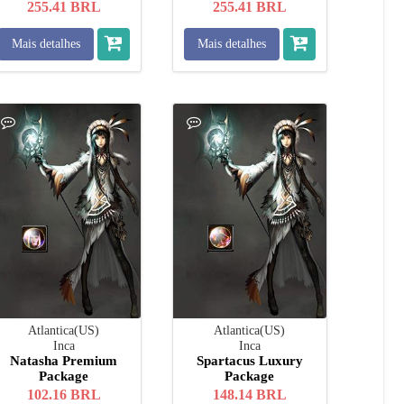
255.41
BRL
255.41
BRL
Mais detalhes
Mais detalhes
Atlantica(US)
Atlantica(US)
Inca
Inca
Natasha Premium
Spartacus Luxury
Package
Package
102.16
BRL
148.14
BRL