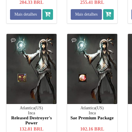
204.33
BRL
255.41
BRL
Mais detalhes
Mais detalhes
Atlantica(US)
Atlantica(US)
Inca
Inca
Released Destroyer's
Sae Premium Package
Power
132.81
BRL
102.16
BRL