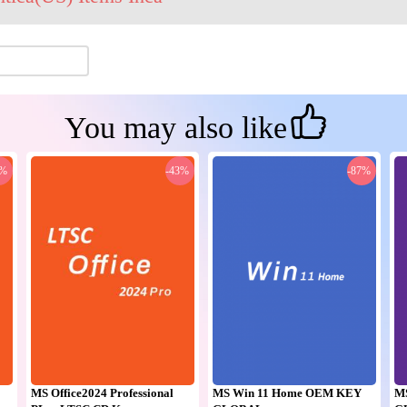
You may also like
0%
-43%
-87%
MS Office2024 Professional
MS Win 11 Home OEM KEY
M