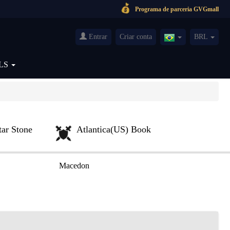
Programa de parceria GVGmall
Entrar
Criar conta
BRL
Brazil(Português)
LS
tar Stone
Atlantica(US) Book
Macedon