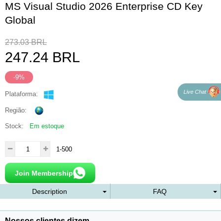
MS Visual Studio 2026 Enterprise CD Key
Global
273.03
BRL
247.24
BRL
-9%
Live Chat
Plataforma:
Região:
Stock:
Em estoque
1-500
Join Membership
Description
FAQ
Nossos clientes dizem